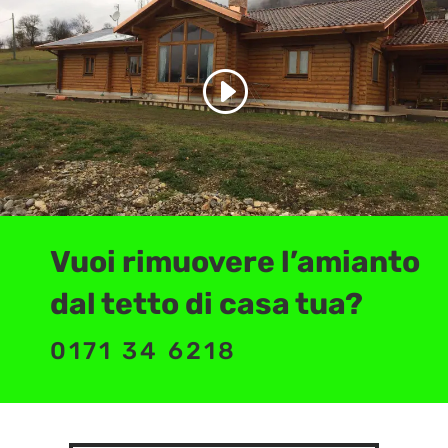
Vuoi
rimuovere l’amianto
dal tetto di casa tua
?
0171 34 6218