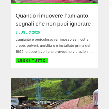
Quando rimuovere l’amianto:
segnali che non puoi ignorare
8 LUGLIO 2025
L’amianto è pericoloso: va rimosso se mostra
crepe, polveri, umidità o è installato prima del
1992, o dopo lavori che provocano vibrazioni.
Solo un’analisi di laboratorio ne conferma la
LEGGI TUTTO
presenza. Il costo varia da 30 a oltre 100 €/m².
Esistono incentivi (Bonus Ristrutt., Ecobonus,
ISI INAIL) e la rimozione deve essere eseguita
da imprese certificate.