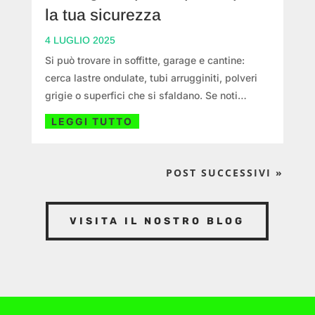
la tua sicurezza
4 LUGLIO 2025
Si può trovare in soffitte, garage e cantine:
cerca lastre ondulate, tubi arrugginiti, polveri
grigie o superfici che si sfaldano. Se noti
anomalie, non toccare: chiama un tecnico per il
LEGGI TUTTO
campionamento e l’analisi (50–150 €). Se
confermato, scegli incapsulamento,
confinamento o rimozione definitiva da ditte
POST SUCCESSIVI »
certificate.
VISITA IL NOSTRO BLOG