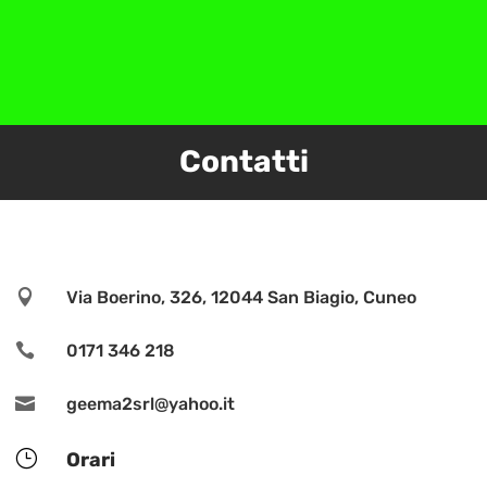
Contatti

Via Boerino, 326, 12044 San Biagio, Cuneo

0171 346 218

geema2srl@yahoo.it
}
Orari