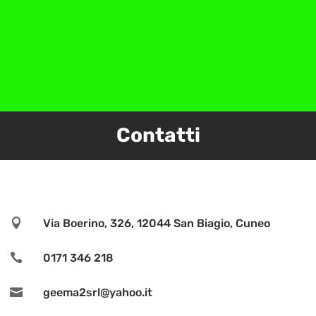
Contatti

Via Boerino, 326, 12044 San Biagio, Cuneo

0171 346 218

geema2srl@yahoo.it